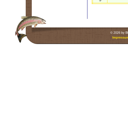
©
2026 by Bl
Impressu