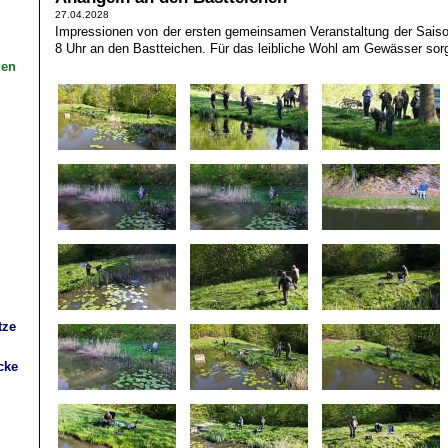
27.04.2028
Impressionen von der ersten gemeinsamen Veranstaltung der Saiso
8 Uhr an den Bastteichen. Für das leibliche Wohl am Gewässer sorg
gen
tze
cke