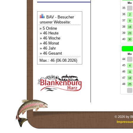
kW
Mo
35
26
36
2
BAV - Besucher
37
9
unserer Webseite:
38
16
» 5 Online
» 46 Heute
39
23
» 46 Woche
40
30
» 46 Monat
» 46 Jahr
» 46 Gesamt
kW
Mo
44
28
Max.: 46 (06.08.2026)
45
4
46
11
47
18
48
25
2
©
2026 by Bl
Impressu