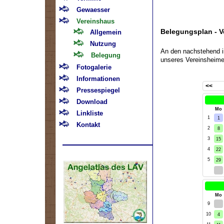
Gewaesser
Vereinshaus
Belegungsplan - V
Allgemein
Nutzung
An den nachstehend 
Belegung
unseres Vereinsheim
Fotogalerie
Informationen
<<
Pressespiegel
Download
kW
Mo
Linkliste
1
1
Kontakt
2
8
3
15
4
22
5
29
5
kW
Mo
9
26
10
4