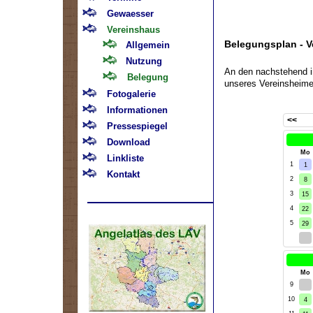
Gewaesser
Vereinshaus
Belegungsplan - V
Allgemein
Nutzung
An den nachstehend 
Belegung
unseres Vereinsheim
Fotogalerie
Informationen
<<
Pressespiegel
Download
kW
Mo
Linkliste
1
1
Kontakt
2
8
3
15
4
22
5
29
5
kW
Mo
9
26
10
4