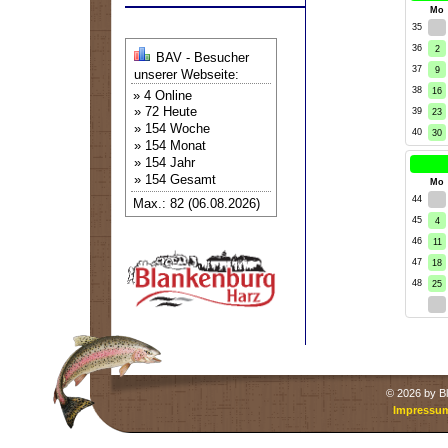
kW
Mo
35
26
36
2
BAV - Besucher
37
9
unserer Webseite:
38
16
» 4 Online
» 72 Heute
39
23
» 154 Woche
40
30
» 154 Monat
» 154 Jahr
» 154 Gesamt
kW
Mo
44
28
Max.: 82 (06.08.2026)
45
4
46
11
47
18
48
25
2
©
2026 by Bl
Impressu