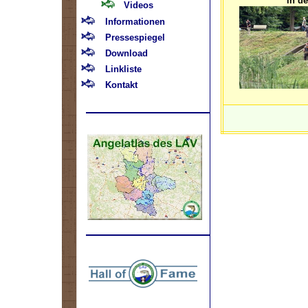
in d
Videos
Informationen
Pressespiegel
Download
Linkliste
Kontakt
.