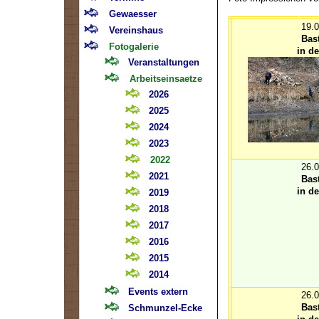
Gewaesser
19.
Vereinshaus
Bas
Fotogalerie
in d
Veranstaltungen
Arbeitseinsaetze
2026
2025
2024
2023
2022
26.
2021
Bas
in d
2019
2018
2017
2016
2015
2014
Events extern
26.
Bas
Schmunzel-Ecke