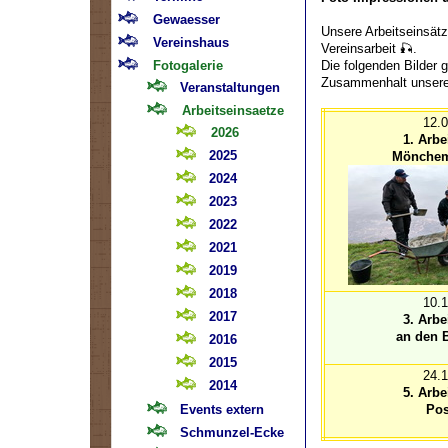
Gewaesser
Unsere Arbeitseinsät
Vereinshaus
Vereinsarbeit 🎣.
Fotogalerie
Die folgenden Bilder g
Zusammenhalt unserer
Veranstaltungen
Arbeitseinsaetze
12.
2026
1. Arbe
2025
Mönchem
2024
2023
2022
2021
2019
2018
10.
2017
3. Arbe
an den B
2016
2015
24.
2014
5. Arbe
Events extern
Pos
Schmunzel-Ecke